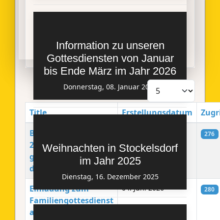
Information zu unseren
Gottesdiensten von Januar
bis Ende März im Jahr 2026
Anzeige #
Donnerstag, 08. Januar 2026
Title
Erstellungsdatum
Zugr
Beiträge
Brunch am
12. Juni 2026
276
20.06.2026 mit
Weihnachten in Stockelsdorf
großem Buffet - Seid
im Jahr 2025
dabei!
Dienstag, 16. Dezember 2025
Einladung zum
04. Juni 2026
280
Familiengottesdienst
am 21.06.2026 um 10