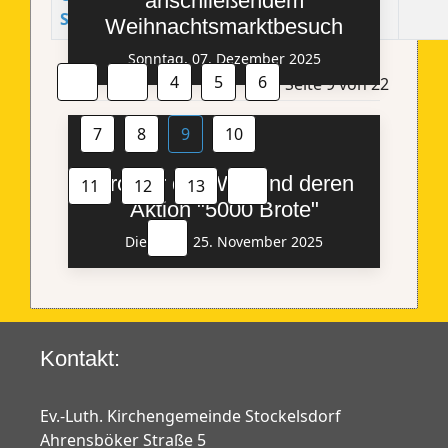
anschließendem
Stockelsdorf
Weihnachtsmarktbesuch
Sonntag, 07. Dezember 2025
4
5
6
Seite 9 von 22
7
8
9
10
Brot für die Welt und deren
11
12
13
Aktion "5000 Brote"
Dienstag, 25. November 2025
Kontakt:
Ev.-Luth. Kirchengemeinde Stockelsdorf
Ahrensböker Straße 5