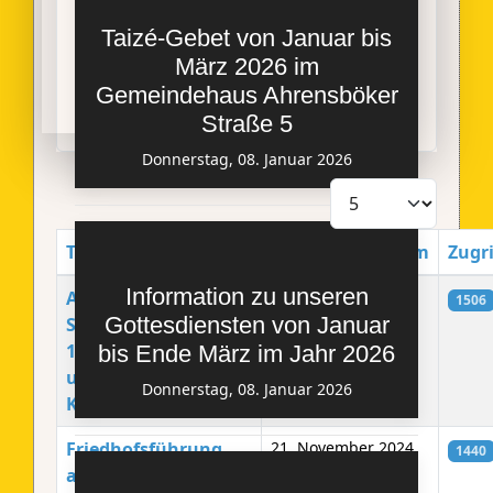
Taizé-Gebet von Januar bis
März 2026 im
Gemeindehaus Ahrensböker
Straße 5
Donnerstag, 08. Januar 2026
Anzeige #
Title
Erstellungsdatum
Zugri
Beiträge
Information zu unseren
Adventskonzert -
11. Dezember 2024
1506
Gottesdiensten von Januar
Sonntag, den
15.Dezember 2024
bis Ende März im Jahr 2026
um 17 Uhr in der
Donnerstag, 08. Januar 2026
Kirche
Friedhofsführung
21. November 2024
1440
am Freitag,