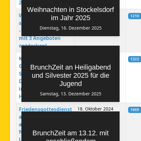
22.11.2024 um 15 Uhr
Weihnachten in Stockelsdorf
Weihnachtsfreuden
21. November 2024
1210
im Jahr 2025
stehen bald ins Haus
Dienstag, 16. Dezember 2025
- Das Gemeindeleben
mit 3 Angeboten
entdecken!
Konzert mit dem
08. November 2024
1322
GEBO Quartett am
BrunchZeit an Heiligabend
Samstag, den 07.
und Silvester 2025 für die
Dezember um 18 Uhr
Jugend
im Martin-Luther-
Samstag, 13. Dezember 2025
Haus
Friedensgottesdienst
18. Oktober 2024
1869
am Volkstrauertag
am Sonntag, 17.
November um 10.00
BrunchZeit am 13.12. mit
Uhr, Kirche