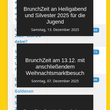
am Freitag,
den 09.05.2025
BrunchZeit an Heiligabend
von 14.30 bis
und Silvester 2025 für die
18.30 Uhr
Jugend
Osterferien
14. März 2025
Samstag, 13. Dezember 2025
1588
2025 - Bist DU
dabei?
Sommerfreizeit
14. März 2025
1572
2025 - Ab nach
BrunchZeit am 13.12. mit
Langeland!
anschließendem
Fährst DU mit?
Weihnachtsmarktbesuch
Einladung zum
14. Februar 2025
2586
Sonntag, 07. Dezember 2025
Fest der
Goldenen
Konfirmation -
Sonntag, den
21. September