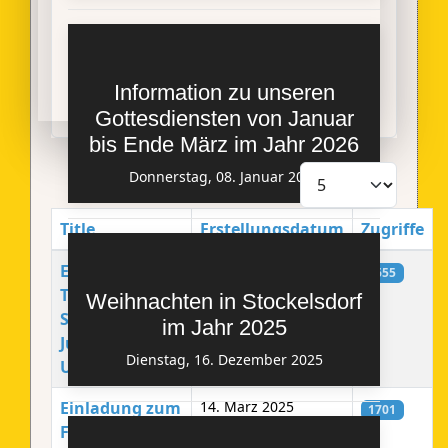
Information zu unseren
Gottesdiensten von Januar
bis Ende März im Jahr 2026
Anzeige #
Donnerstag, 08. Januar 2026
Title
Erstellungsdatum
Zugriffe
Beiträge
Einladung zum
28. März 2025
1655
Tauffest am
Weihnachten in Stockelsdorf
Sonntag, 06.
im Jahr 2025
Juli 2025 um 10
Dienstag, 16. Dezember 2025
Uhr
Einladung zum
14. März 2025
1701
Friedensfest