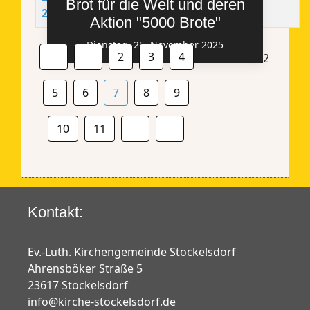
Brot für die Welt und deren
2025
Aktion "5000 Brote"
Dienstag, 25. November 2025
2
3
4
Seite 7 von 22
5
6
7
8
9
10
11
Kontakt:
Ev.-Luth. Kirchengemeinde Stockelsdorf
Ahrensböker Straße 5
23617 Stockelsdorf
info@kirche-stockelsdorf.de