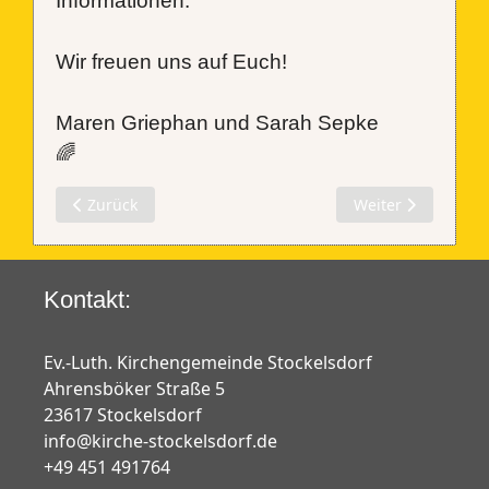
Informationen.
Wir freuen uns auf Euch!
Maren Griephan und Sarah Sepke
🌈
Vorheriger Beitrag: Internationale Woche gegen Rassis
Nächster Beitrag: 
Zurück
Weiter
Kontakt:
Ev.-Luth. Kirchengemeinde Stockelsdorf
Ahrensböker Straße 5
23617 Stockelsdorf
info@kirche-stockelsdorf.de
+49 451 491764